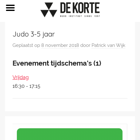
Naar
Judo 3-5 jaar
de
inhoud
Geplaatst op
8 november 2018
door
Patrick van Wijk
springen
Evenement tijdschema's (1)
Vrijdag
16:30
-
17:15