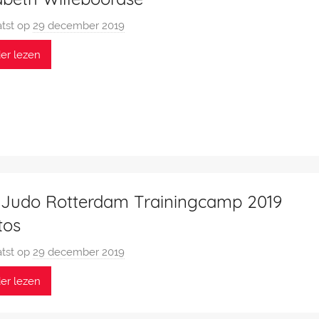
tst op
29 december 2019
d
o
er lezen
o
r
P
a
t
r
i
c
 Judo Rotterdam Trainingcamp 2019
k
tos
v
a
tst op
29 december 2019
d
n
o
er lezen
W
o
i
r