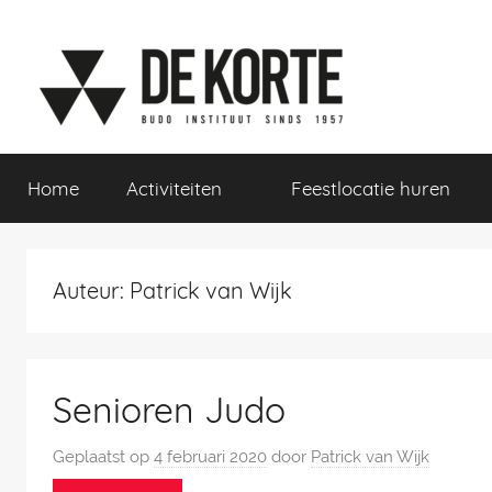
Naar
de
inhoud
springen
De
Home
Activiteiten
Feestlocatie huren
Korte
Sport-
Auteur:
Patrick van Wijk
en
Senioren Judo
Gezondheidsinstituut
Geplaatst op
4 februari 2020
door
Patrick van Wijk