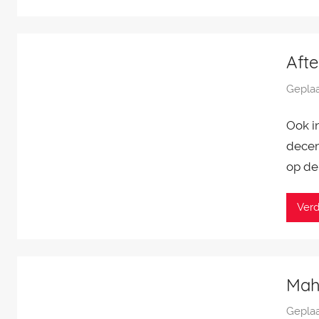
Aft
Geplaa
Ook i
decem
op de
Verd
Mah
Geplaa