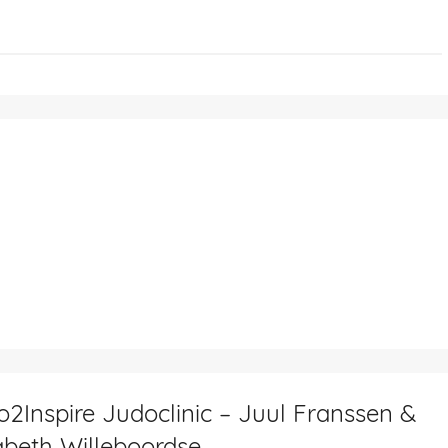
2Inspire Judoclinic – Juul Franssen &
abeth Willeboordse