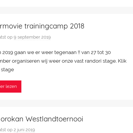
ermovie trainingcamp 2018
tst op
9 september 2019
d
o
n 2019 gaan we er weer tegenaan !! van 27 tot 30
o
r
ber organiseren wij weer onze vast randori stage. Klik
P
 stage
a
t
er lezen
r
i
c
k
orokan Westlandtoernooi
v
a
tst op
2 juni 2019
d