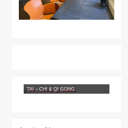
TAI – CHI & QI GONG