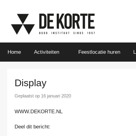
Naar
de
inhoud
springen
De
Home
Activiteiten
Feestlocatie huren
L
Korte
Sport-
Display
en
Geplaatst op
16 januari 2020
d
o
WWW.DEKORTE.NL
o
Gezondheidsinstituut
r
Deel dit bericht:
P
a