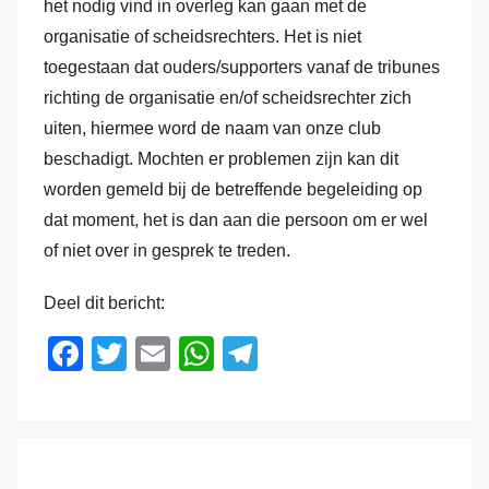
het nodig vind in overleg kan gaan met de
organisatie of scheidsrechters. Het is niet
toegestaan dat ouders/supporters vanaf de tribunes
richting de organisatie en/of scheidsrechter zich
uiten, hiermee word de naam van onze club
beschadigt. Mochten er problemen zijn kan dit
worden gemeld bij de betreffende begeleiding op
dat moment, het is dan aan die persoon om er wel
of niet over in gesprek te treden.
Deel dit bericht:
F
T
E
W
T
a
wi
m
h
el
c
tt
ail
at
e
e
er
s
gr