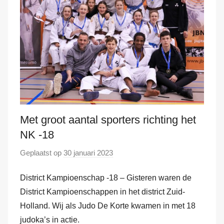
H
a
m
Met groot aantal sporters richting het
NK -18
Geplaatst op
30 januari 2023
d
o
District Kampioenschap -18 – Gisteren waren de
o
r
District Kampioenschappen in het district Zuid-
M
Holland. Wij als Judo De Korte kwamen in met 18
a
judoka’s in actie.