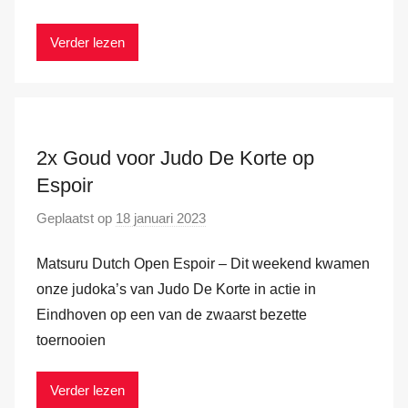
r
k
Verder lezen
v
a
n
d
e
2x Goud voor Judo De Korte op
r
Espoir
H
Geplaatst op
18 januari 2023
d
a
o
m
Matsuru Dutch Open Espoir – Dit weekend kwamen
o
r
onze judoka’s van Judo De Korte in actie in
M
Eindhoven op een van de zwaarst bezette
a
toernooien
r
k
Verder lezen
v