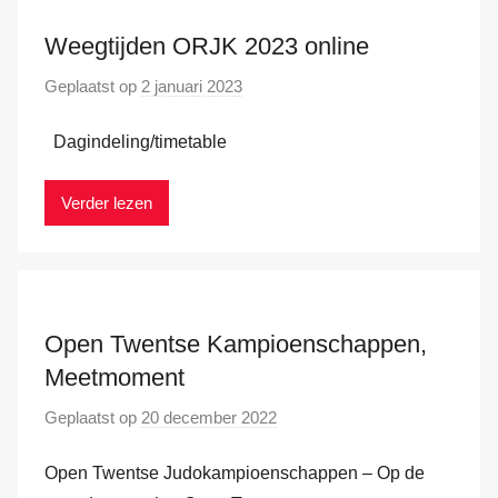
d
e
Weegtijden ORJK 2023 online
r
Geplaatst op
2 januari 2023
d
H
o
a
Dagindeling/timetable
o
m
r
M
Verder lezen
a
r
k
v
Open Twentse Kampioenschappen,
a
Meetmoment
n
d
Geplaatst op
20 december 2022
d
e
o
r
Open Twentse Judokampioenschappen – Op de
o
H