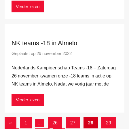
r
Verder lezen
k
v
a
n
NK teams -18 in Almelo
d
e
Geplaatst op
29 november 2022
d
r
o
H
Nederlands Kampioenschap Teams -18 – Zaterdag
o
a
r
26 november kwamen onze -18 teams in actie op
m
M
NK teams in Almelo. Nadat we vorig jaar met de
a
r
Verder lezen
k
v
Berichten
a
Vorige
«
1
…
26
27
28
29
n