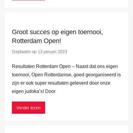
a
n
d
e
Groot succes op eigen toernooi,
r
Rotterdam Open!
H
Geplaatst op
13 januari 2023
d
a
o
m
Resultaten Rotterdam Open – Naast dat ons eigen
o
r
toernooi, Open Rotterdamse, goed georganiseerd is
M
zijn er ook super resultaten geleverd door onze
a
eigen judoka’s! Door
r
k
Verder lezen
v
a
n