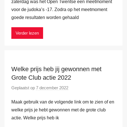
r
zaterdag was het Open Twentse een meetmoment
a
M
voor de judoka’s -17. Zodra op het meetmoment
m
a
goede resultaten worden gehaald
r
k
Verder lezen
v
a
n
d
e
Welke prijs heb jij gewonnen met
r
Grote Club actie 2022
H
Geplaatst op
7 december 2022
d
a
o
m
Maak gebruik van de volgende link om te zien of en
o
r
welke prijs je hebt gewonnen met de grote club
M
actie. Welke prijs heb ik
a