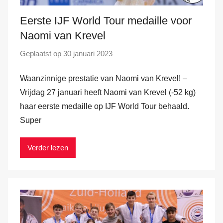
Eerste IJF World Tour medaille voor
Naomi van Krevel
Geplaatst op
30 januari 2023
d
o
Waanzinnige prestatie van Naomi van Krevel! –
o
r
Vrijdag 27 januari heeft Naomi van Krevel (-52 kg)
M
haar eerste medaille op IJF World Tour behaald.
a
Super
r
k
Verder lezen
v
a
n
d
e
r