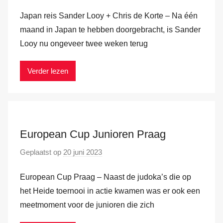
o
a
Japan reis Sander Looy + Chris de Korte – Na één
o
m
r
maand in Japan te hebben doorgebracht, is Sander
M
Looy nu ongeveer twee weken terug
a
r
Verder lezen
k
v
a
n
European Cup Junioren Praag
d
e
Geplaatst op
20 juni 2023
d
r
o
H
European Cup Praag – Naast de judoka’s die op
o
a
r
het Heide toernooi in actie kwamen was er ook een
m
M
meetmoment voor de junioren die zich
a