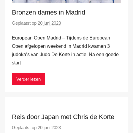
Bronzen dames in Madrid
Geplaatst op
20 juni 2023
d
o
European Open Madrid – Tijdens de European
o
r
Open afgelopen weekend in Madrid kwamen 3
M
judoka’s van Judo De Korte in actie. Na een goede
a
start
r
k
Verder lezen
v
a
n
d
e
Reis door Japan met Chris de Korte
r
Geplaatst op
20 juni 2023
d
H