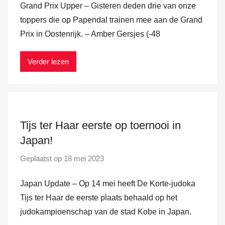
Grand Prix Upper – Gisteren deden drie van onze
o
m
r
toppers die op Papendal trainen mee aan de Grand
M
Prix in Oostenrijk. – Amber Gersjes (-48
a
r
Verder lezen
k
v
a
n
Tijs ter Haar eerste op toernooi in
d
e
Japan!
r
Geplaatst op
18 mei 2023
d
H
o
a
Japan Update – Op 14 mei heeft De Korte-judoka
o
m
r
Tijs ter Haar de eerste plaats behaald op het
M
judokampioenschap van de stad Kobe in Japan.
a