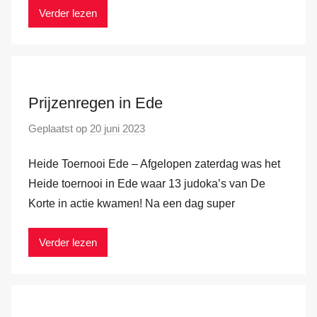
r
Verder lezen
k
v
a
n
Prijzenregen in Ede
d
e
Geplaatst op
20 juni 2023
d
r
o
H
Heide Toernooi Ede – Afgelopen zaterdag was het
o
a
r
Heide toernooi in Ede waar 13 judoka’s van De
m
M
Korte in actie kwamen! Na een dag super
a
r
Verder lezen
k
v
a
n