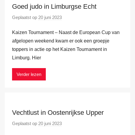
Goed judo in Limburgse Echt
d
e
Geplaatst op
20 juni 2023
d
r
o
H
Kaizen Tournament – Naast de European Cup van
o
a
r
afgelopen weekend kwam er ook een groepje
m
M
toppers in actie op het Kaizen Tournament in
a
Limburg. Hier
r
k
Verder lezen
v
a
n
d
e
Vechtlust in Oostenrijkse Upper
r
Geplaatst op
20 juni 2023
d
H
o
a