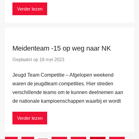
r
Verder lezen
k
v
a
n
Meidenteam -15 op weg naar NK
d
e
Geplaatst op
18 mei 2023
d
r
o
H
Jeugd Team Competitie – Afgelopen weekend
o
a
r
waren de jeugdteam competities. Hier streden
m
M
verschillende teams om te kunnen deelnemen aan
a
de nationale kampioenschappen waarbij er wordt
r
k
Verder lezen
v
a