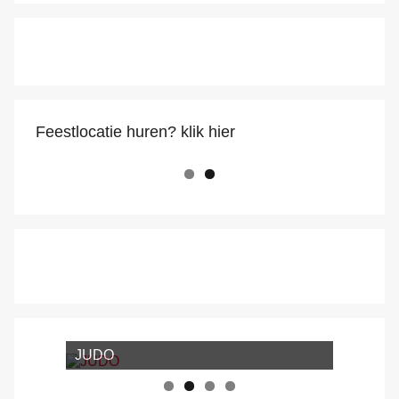
o
p
m
o
p
k
Feestlocatie huren? klik hier
JUDO