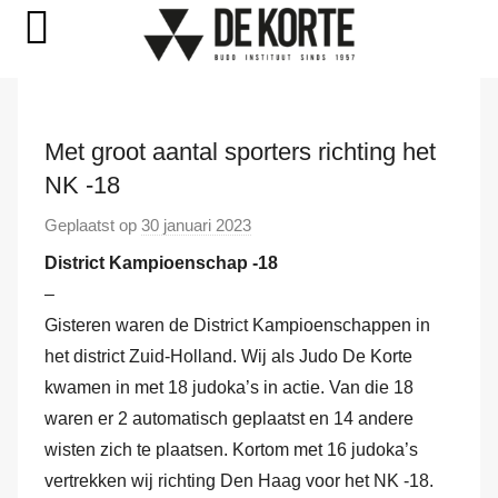
Naar
de
Met groot aantal sporters richting het
inhoud
NK -18
springen
Geplaatst op
30 januari 2023
d
o
District Kampioenschap -18
o
–
r
Gisteren waren de District Kampioenschappen in
M
het district Zuid-Holland. Wij als Judo De Korte
a
kwamen in met 18 judoka’s in actie. Van die 18
r
waren er 2 automatisch geplaatst en 14 andere
k
wisten zich te plaatsen. Kortom met 16 judoka’s
v
vertrekken wij richting Den Haag voor het NK -18.
a