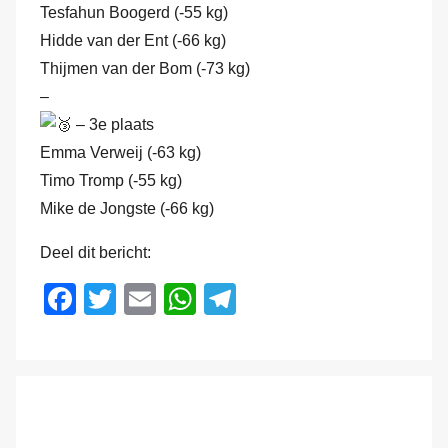
Tesfahun Boogerd (-55 kg)
Hidde van der Ent (-66 kg)
Thijmen van der Bom (-73 kg)
–
– 3e plaats
Emma Verweij (-63 kg)
Timo Tromp (-55 kg)
Mike de Jongste (-66 kg)
Deel dit bericht:
F
T
E
W
T
a
wi
m
h
el
c
tt
ail
at
e
e
er
s
gr
b
A
a