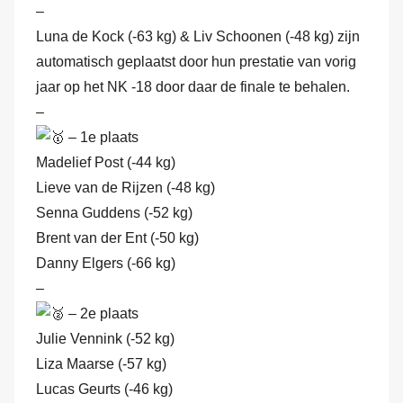
–
n
d
Luna de Kock (-63 kg) & Liv Schoonen (-48 kg) zijn
e
automatisch geplaatst door hun prestatie van vorig
r
jaar op het NK -18 door daar de finale te behalen.
H
–
a
– 1e plaats
m
Madelief Post (-44 kg)
Lieve van de Rijzen (-48 kg)
Senna Guddens (-52 kg)
Brent van der Ent (-50 kg)
Danny Elgers (-66 kg)
–
– 2e plaats
Julie Vennink (-52 kg)
Liza Maarse (-57 kg)
Lucas Geurts (-46 kg)