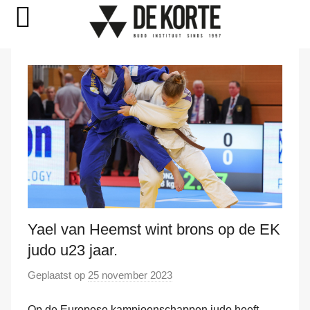
Naar
de
inhoud
springen
Yael van Heemst wint brons op de EK
judo u23 jaar.
Geplaatst op
25 november 2023
d
o
Op de Europese kampioenschappen judo heeft