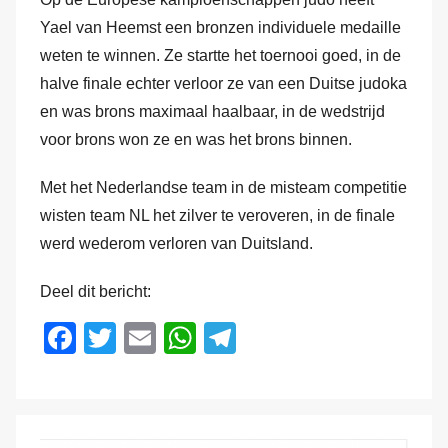
o
r
Yael van Heemst een bronzen individuele medaille
M
weten te winnen. Ze startte het toernooi goed, in de
a
halve finale echter verloor ze van een Duitse judoka
r
en was brons maximaal haalbaar, in de wedstrijd
k
voor brons won ze en was het brons binnen.
v
a
Met het Nederlandse team in de misteam competitie
n
wisten team NL het zilver te veroveren, in de finale
d
werd wederom verloren van Duitsland.
e
r
Deel dit bericht:
H
F
T
E
W
T
a
a
wi
m
h
el
m
c
tt
ail
at
e
e
er
s
gr