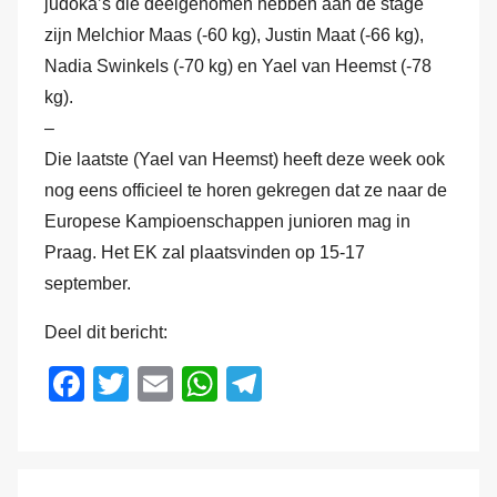
judoka’s die deelgenomen hebben aan de stage
H
zijn Melchior Maas (-60 kg), Justin Maat (-66 kg),
a
Nadia Swinkels (-70 kg) en Yael van Heemst (-78
m
kg).
–
Die laatste (Yael van Heemst) heeft deze week ook
nog eens officieel te horen gekregen dat ze naar de
Europese Kampioenschappen junioren mag in
Praag. Het EK zal plaatsvinden op 15-17
september.
Deel dit bericht:
F
T
E
W
T
a
wi
m
h
el
c
tt
ail
at
e
e
er
s
gr