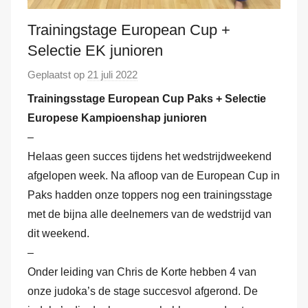
Trainingstage European Cup +
Selectie EK junioren
Geplaatst op
21 juli 2022
d
o
Trainingsstage European Cup Paks + Selectie
o
Europese Kampioenshap junioren
r
–
M
Helaas geen succes tijdens het wedstrijdweekend
a
afgelopen week. Na afloop van de European Cup in
r
Paks hadden onze toppers nog een trainingsstage
k
met de bijna alle deelnemers van de wedstrijd van
v
dit weekend.
a
–
n
d
Onder leiding van Chris de Korte hebben 4 van
e
onze judoka’s de stage succesvol afgerond. De
r