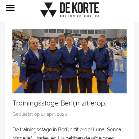
Naar
de
inhoud
springen
Trainingsstage Berlijn zit erop.
Geplaatst op
17 april 2024
d
o
De trainingsstage in Berlijn zit erop! Luna, Senna,
o
Madelief, Lindey en Liv hebben de afgelopen
r