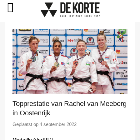
Naar
de
inhoud
springen
Topprestatie van Rachel van Meeberg
in Oostenrijk
Geplaatst op
4 september 2022
d
o
Medaille Alert!!!
🥉