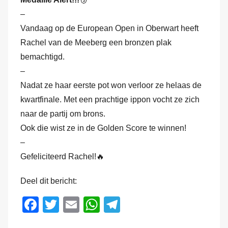
o
r
–
M
Vandaag op de European Open in Oberwart heeft
a
Rachel van de Meeberg een bronzen plak
r
bemachtigd.
k
–
v
Nadat ze haar eerste pot won verloor ze helaas de
a
kwartfinale. Met een prachtige ippon vocht ze zich
n
naar de partij om brons.
d
Ook die wist ze in de Golden Score te winnen!
e
–
r
Gefeliciteerd Rachel!🔥
H
a
Deel dit bericht:
m
F
T
E
W
T
a
wi
m
h
el