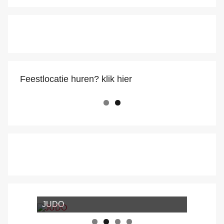
m
Feestlocatie huren? klik hier
JUDO
Jiu-Jitsu