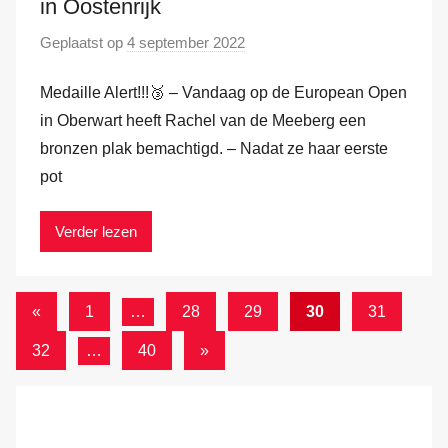
in Oostenrijk
H
Geplaatst op
4 september 2022
d
a
o
m
Medaille Alert!!!🥉 – Vandaag op de European Open
o
r
in Oberwart heeft Rachel van de Meeberg een
M
bronzen plak bemachtigd. – Nadat ze haar eerste
a
pot
r
k
Verder lezen
v
a
n
Berichten
Vorige
«
1
…
28
29
30
31
d
berichten
paginering
Volgende
32
…
40
»
e
berichten
r
H
a