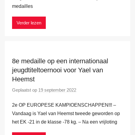
a
medailles
r
k
Verder lezen
v
a
n
d
e
8e medaille op een internationaal
r
jeugdtiteltoernooi voor Yael van
H
Heemst
a
Geplaatst op
19 september 2022
d
m
o
2e OP EUROPESE KAMPIOENSCHAPPEN!!! –
o
r
Vandaag is Yael van Heemst tweede geworden op
M
het EK -21 in de klasse -78 kg. – Na een vrijloting
a