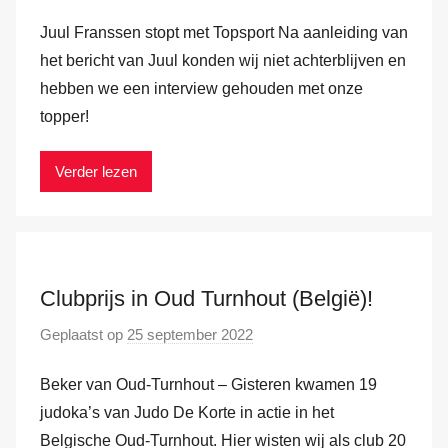
o
H
Juul Franssen stopt met Topsport Na aanleiding van
o
a
r
het bericht van Juul konden wij niet achterblijven en
m
M
hebben we een interview gehouden met onze
a
topper!
r
k
Verder lezen
v
a
n
d
e
Clubprijs in Oud Turnhout (België)!
r
Geplaatst op
25 september 2022
d
H
o
a
Beker van Oud-Turnhout – Gisteren kwamen 19
o
m
r
judoka’s van Judo De Korte in actie in het
M
Belgische Oud-Turnhout. Hier wisten wij als club 20