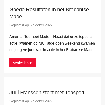
d
e
Goede Resultaten in het Brabantse
r
Made
H
Geplaatst op
5 oktober 2022
d
a
o
m
Amerhal Toernooi Made – Naast dat onze toppers in
o
r
actie kwamen op NKT afgelopen weekend kwamen
M
de jongere judoka’s in actie in het Brabantse Made.
a
r
Verder lezen
k
v
a
n
Juul Franssen stopt met Topsport
d
e
Geplaatst op
5 oktober 2022
d
r