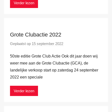
r
Verder lezen
k
v
a
n
Grote Clubactie 2022
d
e
Geplaatst op
15 september 2022
d
r
o
H
50ste editie Grote Club Actie Ook dit jaar doen wij
o
a
r
weer mee aan de Grote Clubactie (GCA), de
m
M
landelijke verkoop start op zaterdag 24 september
a
2022 een speciale
r
k
Verder lezen
v
a
n