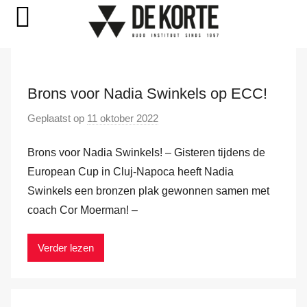
Naar
de
Brons voor Nadia Swinkels op ECC!
inhoud
springen
Geplaatst op
11 oktober 2022
d
o
Brons voor Nadia Swinkels! – Gisteren tijdens de
o
r
European Cup in Cluj-Napoca heeft Nadia
M
Swinkels een bronzen plak gewonnen samen met
a
coach Cor Moerman! –
r
k
Verder lezen
v
a
n