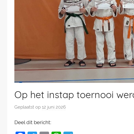
Op het instap toernooi we
Geplaatst op
12 juni 2026
d
o
Deel dit bericht:
o
r