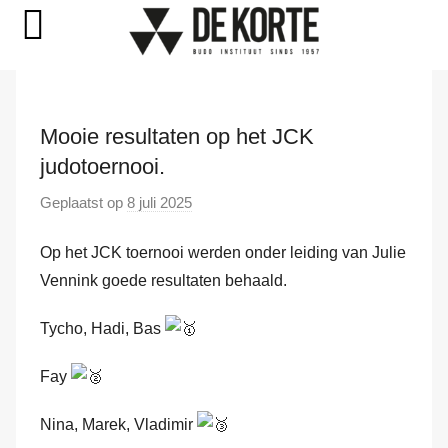
Naar
de
Mooie resultaten op het JCK
inhoud
judotoernooi.
springen
Geplaatst op
8 juli 2025
d
o
Op het JCK toernooi werden onder leiding van Julie
o
r
Vennink goede resultaten behaald.
M
Tycho, Hadi, Bas
a
r
Fay
k
v
Nina, Marek, Vladimir
a