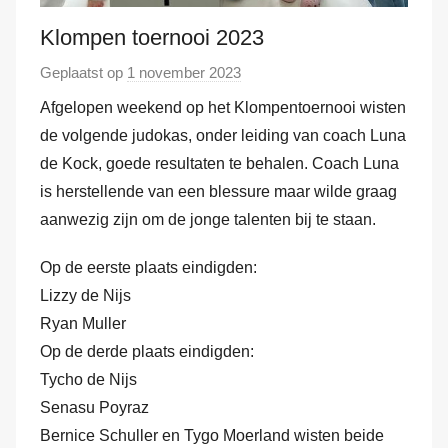
Klompen toernooi 2023
Geplaatst op
1 november 2023
d
o
Afgelopen weekend op het Klompentoernooi wisten
o
de volgende judokas, onder leiding van coach Luna
r
de Kock, goede resultaten te behalen. Coach Luna
M
is herstellende van een blessure maar wilde graag
a
aanwezig zijn om de jonge talenten bij te staan.
r
k
Op de eerste plaats eindigden:
v
Lizzy de Nijs
a
Ryan Muller
n
Op de derde plaats eindigden:
d
Tycho de Nijs
e
Senasu Poyraz
r
Bernice Schuller en Tygo Moerland wisten beide
H