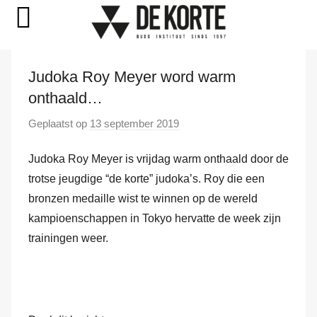
Naar
Judoka Roy Meyer word warm
de
onthaald…
inhoud
springen
Geplaatst op
13 september 2019
d
o
Judoka Roy Meyer is vrijdag warm onthaald door de
o
r
trotse jeugdige “de korte” judoka’s. Roy die een
M
bronzen medaille wist te winnen op de wereld
a
kampioenschappen in Tokyo hervatte de week zijn
r
trainingen weer.
k
v
a
n