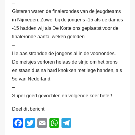
–
M
Gisteren waren de finalerondes van de jeugdteams
a
in Nijmegen. Zowel bij de jongens -15 als de dames
r
-15 hadden wij als De Korte ons geplaatst voor de
k
finaleronde aantal weken geleden.
v
–
a
Helaas strandde de jongens al in de voorrondes.
n
d
De meisjes verloren helaas de strijd om het brons
e
en staan dus na hard knokken met lege handen, als
r
5e van Nederland.
H
–
a
Super goed gevochten en volgende keer beter!
m
Deel dit bericht:
F
T
E
W
T
a
wi
m
h
el