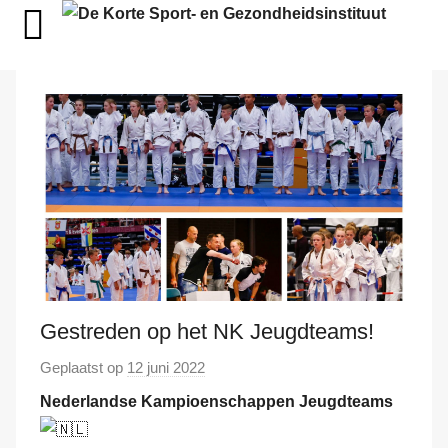
Naar
de
inhoud
springen
Gestreden op het NK Jeugdteams!
Geplaatst op
12 juni 2022
d
o
Nederlandse Kampioenschappen Jeugdteams
o
r