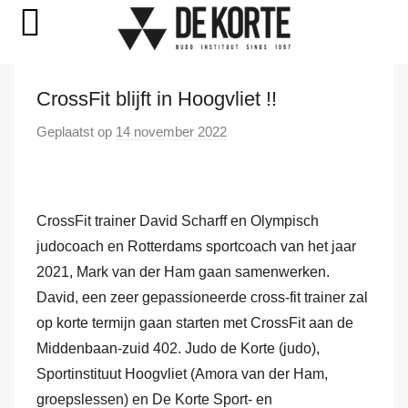
Naar
CrossFit blijft in Hoogvliet !!
de
inhoud
Geplaatst op
14 november 2022
d
springen
o
o
r
CrossFit trainer David Scharff en Olympisch
M
judocoach en Rotterdams sportcoach van het jaar
a
2021, Mark van der Ham gaan samenwerken.
r
k
David, een zeer gepassioneerde cross-fit trainer zal
v
op korte termijn gaan starten met CrossFit aan de
a
Middenbaan-zuid 402. Judo de Korte (judo),
n
Sportinstituut Hoogvliet (Amora van der Ham,
d
groepslessen) en De Korte Sport- en