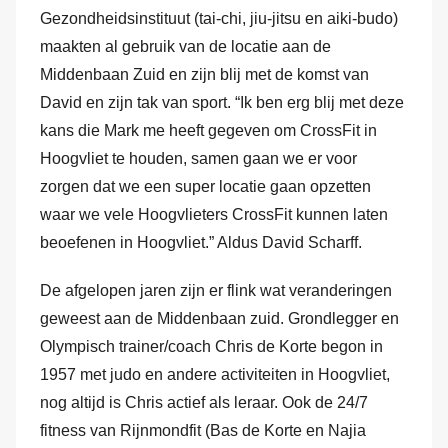
e
Gezondheidsinstituut (tai-chi, jiu-jitsu en aiki-budo)
r
maakten al gebruik van de locatie aan de
H
Middenbaan Zuid en zijn blij met de komst van
a
David en zijn tak van sport. “Ik ben erg blij met deze
m
kans die Mark me heeft gegeven om CrossFit in
Hoogvliet te houden, samen gaan we er voor
zorgen dat we een super locatie gaan opzetten
waar we vele Hoogvlieters CrossFit kunnen laten
beoefenen in Hoogvliet.” Aldus David Scharff.
De afgelopen jaren zijn er flink wat veranderingen
geweest aan de Middenbaan zuid. Grondlegger en
Olympisch trainer/coach Chris de Korte begon in
1957 met judo en andere activiteiten in Hoogvliet,
nog altijd is Chris actief als leraar. Ook de 24/7
fitness van Rijnmondfit (Bas de Korte en Najia