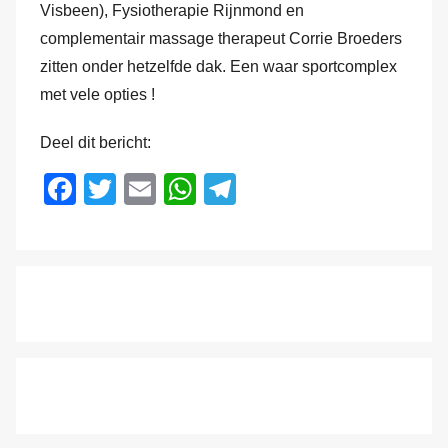
Visbeen), Fysiotherapie Rijnmond en
complementair massage therapeut Corrie Broeders
zitten onder hetzelfde dak. Een waar sportcomplex
met vele opties !
Deel dit bericht:
F
T
E
W
T
a
wi
m
h
el
c
tt
ail
at
e
e
er
s
gr
b
A
a
o
p
m
o
p
k