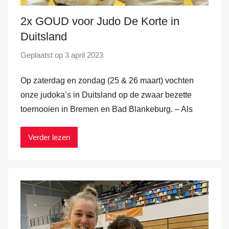
2x GOUD voor Judo De Korte in
Duitsland
Geplaatst op
3 april 2023
d
o
Op zaterdag en zondag (25 & 26 maart) vochten
o
r
onze judoka’s in Duitsland op de zwaar bezette
M
toernooien in Bremen en Bad Blankeburg. – Als
a
r
Verder lezen
k
v
a
n
d
e
r