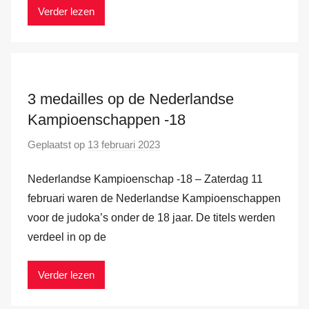
v
Verder lezen
a
n
d
e
r
3 medailles op de Nederlandse
H
Kampioenschappen -18
a
Geplaatst op
13 februari 2023
d
m
o
Nederlandse Kampioenschap -18 – Zaterdag 11
o
r
februari waren de Nederlandse Kampioenschappen
M
voor de judoka’s onder de 18 jaar. De titels werden
a
verdeel in op de
r
k
Verder lezen
v
a