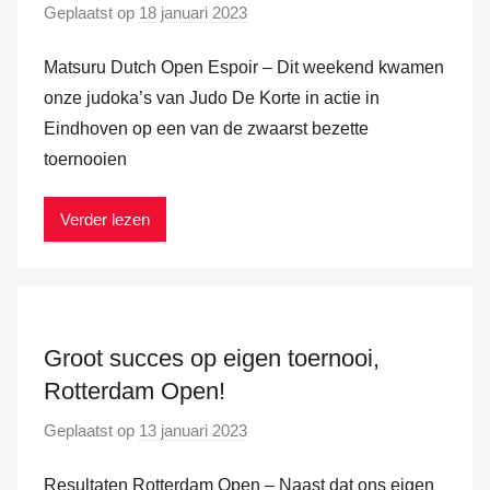
Geplaatst op
18 januari 2023
d
a
o
m
Matsuru Dutch Open Espoir – Dit weekend kwamen
o
r
onze judoka’s van Judo De Korte in actie in
M
Eindhoven op een van de zwaarst bezette
a
toernooien
r
k
Verder lezen
v
a
n
d
e
Groot succes op eigen toernooi,
r
Rotterdam Open!
H
Geplaatst op
13 januari 2023
d
a
o
m
Resultaten Rotterdam Open – Naast dat ons eigen
o