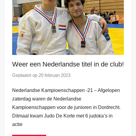
H
a
m
Weer een Nederlandse titel in de club!
Geplaatst op
20 februari 2023
d
o
Nederlandse Kampioenschappen -21 – Afgelopen
o
r
zaterdag waren de Nederlandse
M
Kampioenschappen voor de junioren in Dordrecht.
a
Ditmaal kwam Judo De Korte met 6 judoka’s in
r
actie
k