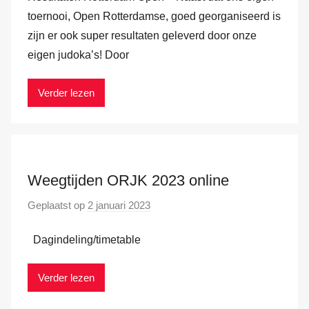
r
toernooi, Open Rotterdamse, goed georganiseerd is
M
zijn er ook super resultaten geleverd door onze
a
eigen judoka’s! Door
r
k
Verder lezen
v
a
n
d
e
Weegtijden ORJK 2023 online
r
Geplaatst op
2 januari 2023
d
H
o
a
Dagindeling/timetable
o
m
r
M
Verder lezen
a