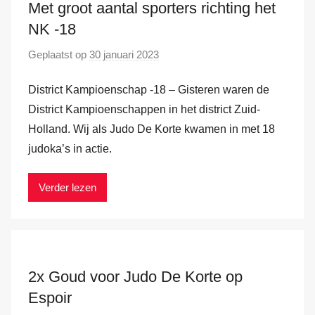
e
Met groot aantal sporters richting het
r
NK -18
H
Geplaatst op
30 januari 2023
d
a
o
m
District Kampioenschap -18 – Gisteren waren de
o
r
District Kampioenschappen in het district Zuid-
M
Holland. Wij als Judo De Korte kwamen in met 18
a
judoka’s in actie.
r
k
Verder lezen
v
a
n
d
e
2x Goud voor Judo De Korte op
r
Espoir
H