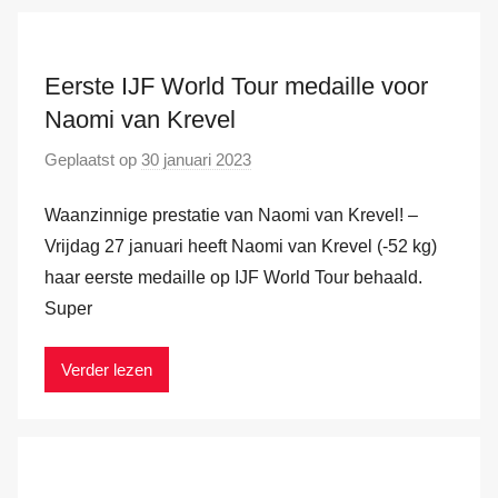
n
d
e
Eerste IJF World Tour medaille voor
r
Naomi van Krevel
H
Geplaatst op
30 januari 2023
d
a
o
m
Waanzinnige prestatie van Naomi van Krevel! –
o
r
Vrijdag 27 januari heeft Naomi van Krevel (-52 kg)
M
haar eerste medaille op IJF World Tour behaald.
a
Super
r
k
Verder lezen
v
a
n
d