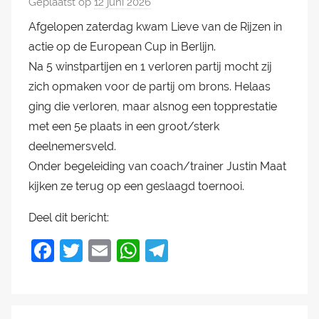
Geplaatst op
12 juni 2026
d
o
Afgelopen zaterdag kwam Lieve van de Rijzen in
o
actie op de European Cup in Berlijn.
r
Na 5 winstpartijen en 1 verloren partij mocht zij
M
zich opmaken voor de partij om brons. Helaas
a
ging die verloren, maar alsnog een topprestatie
r
met een 5e plaats in een groot/sterk
k
deelnemersveld.
v
Onder begeleiding van coach/trainer Justin Maat
a
kijken ze terug op een geslaagd toernooi.
n
d
Deel dit bericht:
e
r
F
T
E
W
T
H
a
w
m
h
el
a
c
itt
ai
at
e
m
e
er
l
s
gr