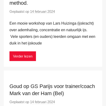
method.
Geplaatst op
14 februari 2024
d
o
Een mooie workshop van Lars Huizinga (ijskracht)
o
r
over ademhaling, concentratie en natuurlijk ijs.
M
Vele sporters (en ouders) leerden omgaan met een
a
duik in het ijskoude
r
k
Verder lezen
v
a
n
d
e
Goud op GS Parijs voor trainer/coach
r
Mark van der Ham (Bel)
H
Geplaatst op
14 februari 2024
d
a