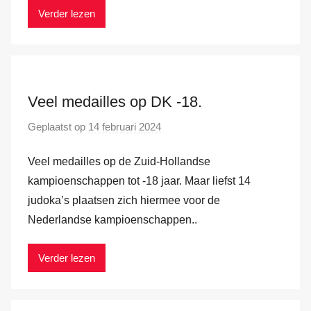
r
Verder lezen
k
v
a
n
Veel medailles op DK -18.
d
e
Geplaatst op
14 februari 2024
d
r
o
H
Veel medailles op de Zuid-Hollandse
o
a
r
kampioenschappen tot -18 jaar. Maar liefst 14
m
M
judoka’s plaatsen zich hiermee voor de
a
Nederlandse kampioenschappen..
r
k
Verder lezen
v
a
n