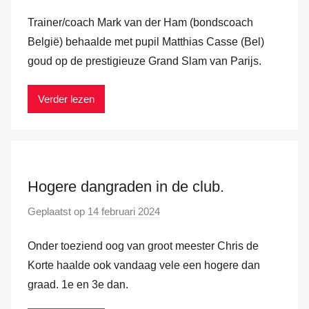
o
m
Trainer/coach Mark van der Ham (bondscoach
o
r
België) behaalde met pupil Matthias Casse (Bel)
M
goud op de prestigieuze Grand Slam van Parijs.
a
r
Verder lezen
k
v
a
n
Hogere dangraden in de club.
d
e
Geplaatst op
14 februari 2024
d
r
o
H
Onder toeziend oog van groot meester Chris de
o
a
r
Korte haalde ook vandaag vele een hogere dan
m
M
graad. 1e en 3e dan.
a