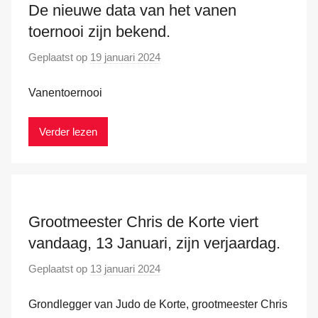
e
De nieuwe data van het vanen
r
toernooi zijn bekend.
H
Geplaatst op
19 januari 2024
d
a
o
m
Vanentoernooi
o
r
M
Verder lezen
a
r
k
v
Grootmeester Chris de Korte viert
a
vandaag, 13 Januari, zijn verjaardag.
n
d
Geplaatst op
13 januari 2024
d
e
o
r
Grondlegger van Judo de Korte, grootmeester Chris
o
H