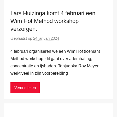
d
e
Lars Huizinga komt 4 februari een
r
Wim Hof Method workshop
H
verzorgen.
a
Geplaatst op
24 januari 2024
d
m
o
4 februari organiseren we een Wim Hof (Iceman)
o
r
Method workshop, dit gaat over ademhaling,
M
concentratie en ijsbaden. Topjudoka Roy Meyer
a
werkt veel in zijn voorbereiding
r
k
Verder lezen
v
a
n
d