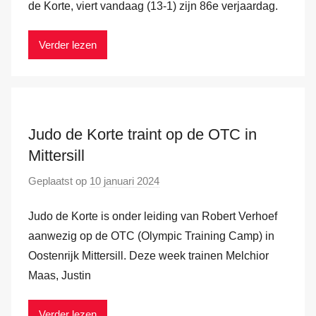
r
de Korte, viert vandaag (13-1) zijn 86e verjaardag.
a
M
m
a
Verder lezen
r
k
v
a
Judo de Korte traint op de OTC in
n
d
Mittersill
e
Geplaatst op
10 januari 2024
d
r
o
H
Judo de Korte is onder leiding van Robert Verhoef
o
a
r
aanwezig op de OTC (Olympic Training Camp) in
m
M
Oostenrijk Mittersill. Deze week trainen Melchior
a
Maas, Justin
r
k
Verder lezen