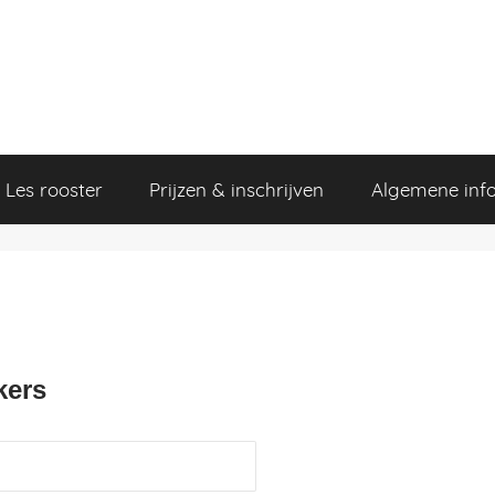
Les rooster
Prijzen & inschrijven
Algemene inf
kers