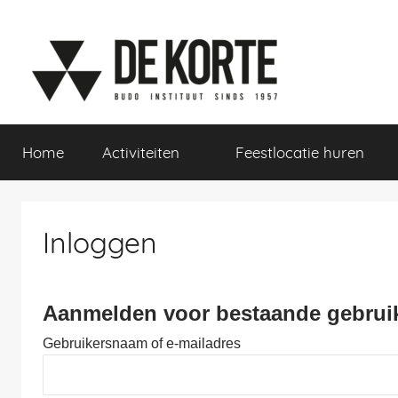
Naar
de
inhoud
springen
De
Home
Activiteiten
Feestlocatie huren
Korte
Sport-
Inloggen
en
Aanmelden voor bestaande gebrui
Gezondheidsinstituut
Gebruikersnaam of e-mailadres