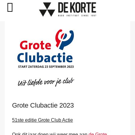
Naar
de
inhoud
springen
Grote Clubactie 2023
51
ste
editie Grote Club Actie
Ook dit jaar doen wij weer mee aan
de Grote